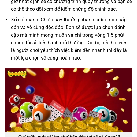
giờ nhất định sẽ có chương trình quay thưởng và bạn sẽ
có thể theo dõi xem để kiểm chứng độ chính xác.
Xổ số nhanh: Chơi quay thưởng nhanh là bộ môn hấp
dẫn và vô cùng độc đáo. Bạn sẽ được lựa chọn đánh
cặp mà mình mong muốn và chỉ trong vòng 1-5 phút
chúng tôi sẽ tiến hành mở thưởng. Do đó, nếu hội viên
là người chơi yêu thích việc kiếm tiền nhanh thì đây là
một lựa chọn vô cùng hoàn hảo.