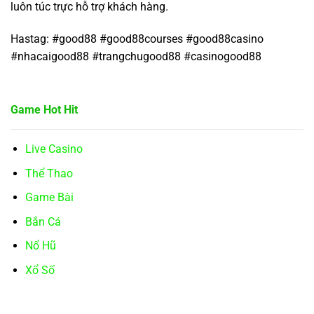
luôn túc trực hỗ trợ khách hàng.
Hastag: #good88 #good88courses #good88casino
#nhacaigood88 #trangchugood88 #casinogood88
Game Hot Hit
Live Casino
Thể Thao
Game Bài
Bắn Cá
Nổ Hũ
Xổ Số