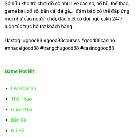
Sở hữu kho trò chơi đồ sộ như live casino, nổ hũ, thể thao,
game bài, xổ số, bắn cá, đá gà,... đảm bảo có thể đáp ứng
mọi như cầu người chơi, đặc biệt có đội ngũ cskh 24/7
luôn túc trực hỗ trợ khách hàng.
Hastag: #good88 #good88courses #good88casino
#nhacaigood88 #trangchugood88 #casinogood88
Game Hot Hit
Live Casino
Thể Thao
Game Bài
Bắn Cá
Nổ Hũ