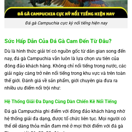
Đá gà Campuchia cực kỳ nổi tiếng hiện nay
Sức Hấp Dẫn Của Đá Gà Cam Đến Từ Đâu?
Dù là hình thức giải trí có nguồn gốc từ dân gian song đến
nay,
đá gà Campuchia
vẫn luôn là lựa chọn ưu tiên của
đông đảo khách hàng. Không chỉ nổi tiếng trong nước, các
giải ngày càng trở nên nổi tiếng trong khu vực và trên toàn
thế giới. Đánh giá về sản phẩm, giới chuyên gia đưa ra
nhiều ưu điểm nổi trội như:
Hệ Thống Giải Đa Dạng Cùng Dàn Chiến Kê Nổi Tiếng
Đá gà Campuchia
ghi điểm với đông đảo khách hàng nhờ
hệ thống giải đa dạng, được tổ chức liên tục. Mọi người có
thể dễ dàng thỏa mãn đam mê ở mọi thời điểm với đá gà