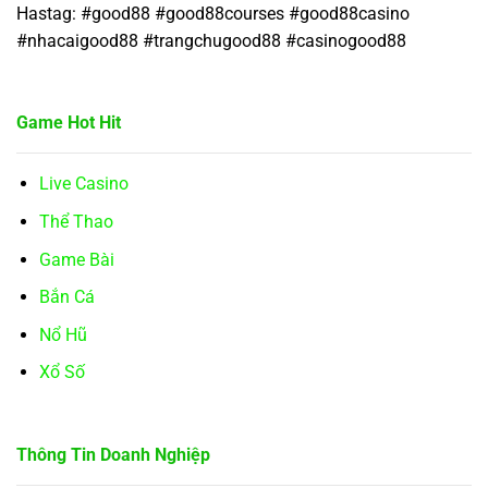
Hastag: #good88 #good88courses #good88casino
#nhacaigood88 #trangchugood88 #casinogood88
Game Hot Hit
Live Casino
Thể Thao
Game Bài
Bắn Cá
Nổ Hũ
Xổ Số
Thông Tin Doanh Nghiệp