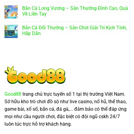
Bắn Cá Long Vương – Săn Thưởng Đỉnh Cao, Quà
Về Liền Tay
Bắn Cá Đổi Thưởng – Sân Chơi Giải Trí Kịch Tính,
Hấp Dẫn
Good88
trang chủ trực tuyến số 1 tại thị trường Việt Nam.
Sở hữu kho trò chơi đồ sộ như live casino, nổ hũ, thể thao,
game bài, xổ số, bắn cá, đá gà,... đảm bảo có thể đáp ứng
mọi như cầu người chơi, đặc biệt có đội ngũ cskh 24/7
luôn túc trực hỗ trợ khách hàng.