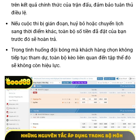
trên kết quả chính thức của trận đấu, đảm bảo tuân thủ
điều lệ.
Nếu cuộc thi bị gián đoạn, huỷ bỏ hoặc chuyển lịch
sang thời điểm khác, toàn bộ số tiền đã đặt của bạn
trước đó sẽ hoàn trả.
Trong tình huống đội bóng mà khách hàng chọn không
tiếp tục tham dự, toàn bộ kèo liên quan đến tập thể đó
sẽ không còn hiệu lực.