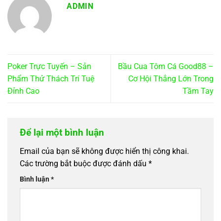
ADMIN
Poker Trực Tuyến – Sản
Bầu Cua Tôm Cá Good88 –
Phẩm Thử Thách Trí Tuệ
Cơ Hội Thắng Lớn Trong
Đỉnh Cao
Tầm Tay
Để lại một bình luận
Email của bạn sẽ không được hiển thị công khai.
Các trường bắt buộc được đánh dấu
*
Bình luận
*