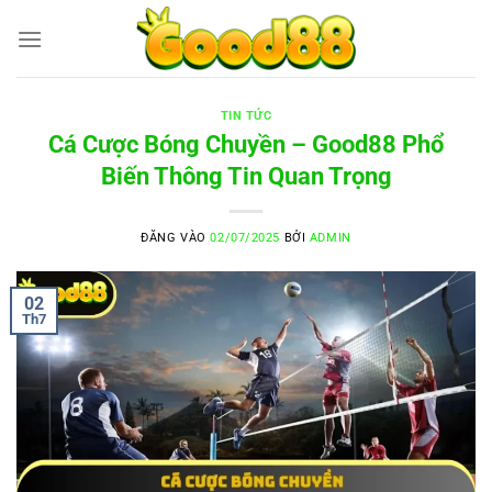
Bỏ
qua
nội
dung
TIN TỨC
Cá Cược Bóng Chuyền – Good88 Phổ
Biến Thông Tin Quan Trọng
ĐĂNG VÀO
02/07/2025
BỞI
ADMIN
02
Th7