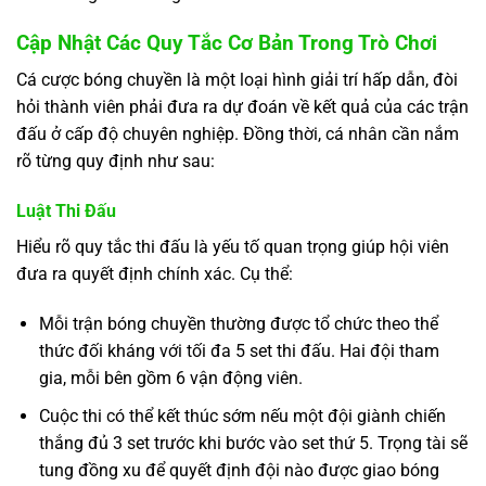
Cập Nhật Các Quy Tắc Cơ Bản Trong Trò Chơi
Cá cược bóng chuyền
là một loại hình giải trí hấp dẫn, đòi
hỏi thành viên phải đưa ra dự đoán về kết quả của các trận
đấu ở cấp độ chuyên nghiệp. Đồng thời, cá nhân cần nắm
rõ từng quy định như sau:
Luật Thi Đấu
Hiểu rõ quy tắc thi đấu là yếu tố quan trọng giúp hội viên
đưa ra quyết định chính xác. Cụ thể:
Mỗi trận bóng chuyền thường được tổ chức theo thể
thức đối kháng với tối đa 5 set thi đấu. Hai đội tham
gia, mỗi bên gồm 6 vận động viên.
Cuộc thi có thể kết thúc sớm nếu một đội giành chiến
thắng đủ 3 set trước khi bước vào set thứ 5. Trọng tài sẽ
tung đồng xu để quyết định đội nào được giao bóng