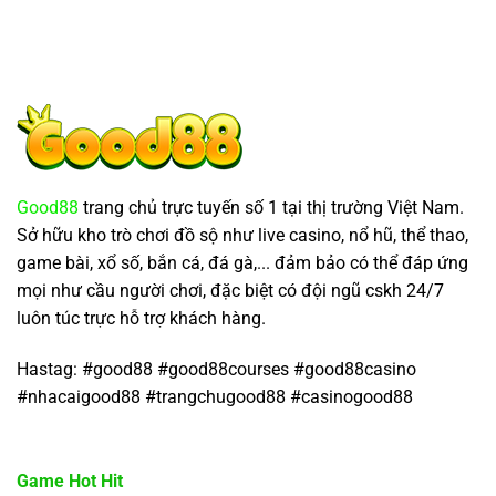
Good88
trang chủ trực tuyến số 1 tại thị trường Việt Nam.
Sở hữu kho trò chơi đồ sộ như live casino, nổ hũ, thể thao,
game bài, xổ số, bắn cá, đá gà,... đảm bảo có thể đáp ứng
mọi như cầu người chơi, đặc biệt có đội ngũ cskh 24/7
luôn túc trực hỗ trợ khách hàng.
Hastag: #good88 #good88courses #good88casino
#nhacaigood88 #trangchugood88 #casinogood88
Game Hot Hit