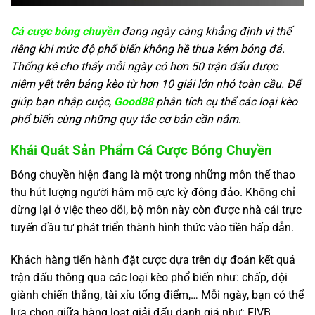
Cá cược bóng chuyền
đang ngày càng khẳng định vị thế
riêng khi mức độ phổ biến không hề thua kém bóng đá.
Thống kê cho thấy mỗi ngày có hơn 50 trận đấu được
niêm yết trên bảng kèo từ hơn 10 giải lớn nhỏ toàn cầu. Để
giúp bạn nhập cuộc,
Good88
phân tích cụ thể các loại kèo
phổ biến cùng những quy tắc cơ bản cần nắm.
Khái Quát Sản Phẩm Cá Cược Bóng Chuyền
Bóng chuyền hiện đang là một trong những môn thể thao
thu hút lượng người hâm mộ cực kỳ đông đảo. Không chỉ
dừng lại ở việc theo dõi, bộ môn này còn được nhà cái trực
tuyến đầu tư phát triển thành hình thức vào tiền hấp dẫn.
Khách hàng tiến hành đặt cược dựa trên dự đoán kết quả
trận đấu thông qua các loại kèo phổ biến như: chấp, đội
giành chiến thắng, tài xỉu tổng điểm,… Mỗi ngày, bạn có thể
lựa chọn giữa hàng loạt giải đấu danh giá như: FIVB