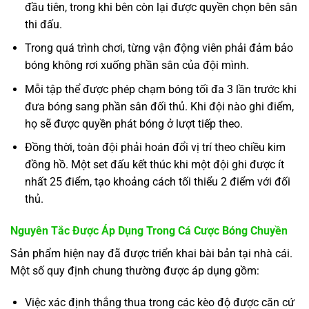
đầu tiên, trong khi bên còn lại được quyền chọn bên sân
thi đấu.
Trong quá trình chơi, từng vận động viên phải đảm bảo
bóng không rơi xuống phần sân của đội mình.
Mỗi tập thể được phép chạm bóng tối đa 3 lần trước khi
đưa bóng sang phần sân đối thủ. Khi đội nào ghi điểm,
họ sẽ được quyền phát bóng ở lượt tiếp theo.
Đồng thời, toàn đội phải hoán đổi vị trí theo chiều kim
đồng hồ. Một set đấu kết thúc khi một đội ghi được ít
nhất 25 điểm, tạo khoảng cách tối thiểu 2 điểm với đối
thủ.
Nguyên Tắc Được Áp Dụng Trong Cá Cược Bóng Chuyền
Sản phẩm hiện nay đã được triển khai bài bản tại nhà cái.
Một số quy định chung thường được áp dụng gồm:
Việc xác định thắng thua trong các kèo độ được căn cứ