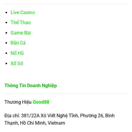
Live Casino
Thể Thao
Game Bài
Bắn Cá
Nổ Hũ
Xổ Số
Thông Tin Doanh Nghiệp
Thương Hiệu
Good88
Địa chỉ: 381/22A Xô Viết Nghệ Tĩnh, Phường 26, Bình
Thạnh, Hồ Chí Minh, Vietnam