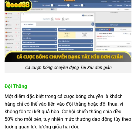
Cá cược bóng chuyền dạng Tài Xỉu đơn giản
Đội Thắng
Một điểm đặc biệt trong
cá cược bóng chuyền
là khách
hàng chỉ có thể vào tiền vào đội thắng hoặc đội thua, vì
không tồn tại kết quả hòa. Cơ hội chiến thắng chia đều
50% cho mỗi bên, tuy nhiên mức thưởng dao động tùy theo
tương quan lực lượng giữa hai đội.