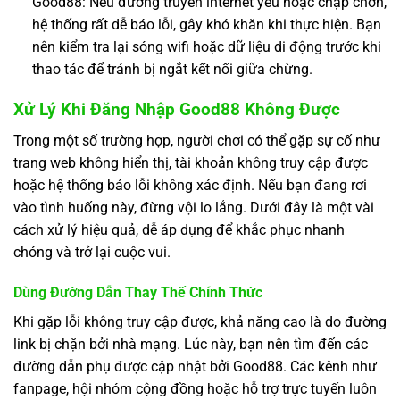
Good88: Nếu đường truyền internet yếu hoặc chập chờn,
hệ thống rất dễ báo lỗi, gây khó khăn khi thực hiện. Bạn
nên kiểm tra lại sóng wifi hoặc dữ liệu di động trước khi
thao tác để tránh bị ngắt kết nối giữa chừng.
Xử Lý Khi Đăng Nhập Good88 Không Được
Trong một số trường hợp, người chơi có thể gặp sự cố như
trang web không hiển thị, tài khoản không truy cập được
hoặc hệ thống báo lỗi không xác định. Nếu bạn đang rơi
vào tình huống này, đừng vội lo lắng. Dưới đây là một vài
cách xử lý hiệu quả, dễ áp dụng để khắc phục nhanh
chóng và trở lại cuộc vui.
Dùng Đường Dẫn Thay Thế Chính Thức
Khi gặp lỗi không truy cập được, khả năng cao là do đường
link bị chặn bởi nhà mạng. Lúc này, bạn nên tìm đến các
đường dẫn phụ được cập nhật bởi Good88. Các kênh như
fanpage, hội nhóm cộng đồng hoặc hỗ trợ trực tuyến luôn