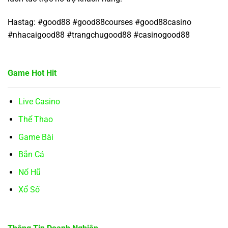
Hastag: #good88 #good88courses #good88casino
#nhacaigood88 #trangchugood88 #casinogood88
Game Hot Hit
Live Casino
Thể Thao
Game Bài
Bắn Cá
Nổ Hũ
Xổ Số