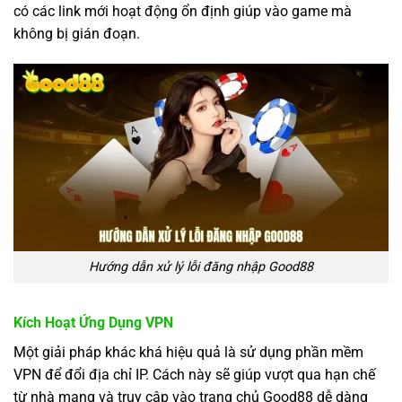
có các link mới hoạt động ổn định giúp vào game mà
không bị gián đoạn.
Hướng dẫn xử lý lỗi đăng nhập Good88
Kích Hoạt Ứng Dụng VPN
Một giải pháp khác khá hiệu quả là sử dụng phần mềm
VPN để đổi địa chỉ IP. Cách này sẽ giúp vượt qua hạn chế
từ nhà mạng và truy cập vào trang chủ Good88 dễ dàng