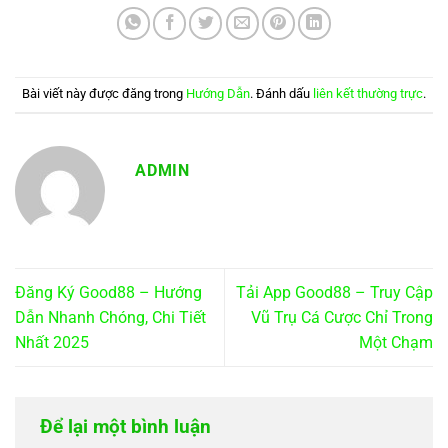
Bài viết này được đăng trong
Hướng Dẫn
. Đánh dấu
liên kết thường trực
.
ADMIN
Đăng Ký Good88 – Hướng
Tải App Good88 – Truy Cập
Dẫn Nhanh Chóng, Chi Tiết
Vũ Trụ Cá Cược Chỉ Trong
Nhất 2025
Một Chạm
Để lại một bình luận