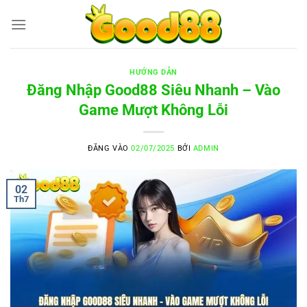
Bỏ
qua
nội
dung
HƯỚNG DẪN
Đăng Nhập Good88 Siêu Nhanh – Vào
Game Mượt Không Lỗi
ĐĂNG VÀO
02/07/2025
BỞI
ADMIN
02
Th7