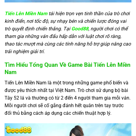
Tiến Lên Miền Nam
tái hiện trọn vẹn tinh thần của trò chơi
kinh điển, nơi tốc độ, sự nhạy bén và chiến lược đóng vai
trò quyết định chiến thắng. Tại
Good88
, người chơi có thể
tham gia những ván đấu hấp dẫn với luật chơi rõ ràng,
thao tác mượt mà cùng các tính năng hỗ trợ giúp nâng cao
trải nghiệm giải trí.
Tìm Hiểu Tổng Quan Về Game Bài Tiến Lên Miền
Nam
Tiến Lên Miền Nam là một trong những game phổ biến và
được yêu thích nhất tại Việt Nam. Trò chơi sử dụng bộ bài
Tây 52 lá và thường có từ 2 đến 4 người tham gia mỗi ván.
Mỗi người chơi sẽ cố gắng đánh hết quân trên tay trước
đối thủ bằng cách áp dụng các chiến thuật hợp lý.