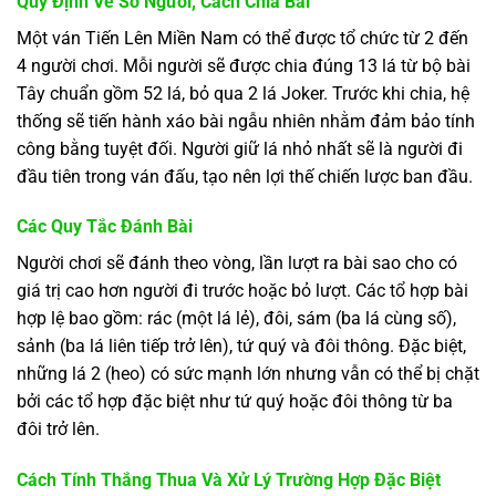
Quy Định Về Số Người, Cách Chia Bài
Một ván Tiến Lên Miền Nam có thể được tổ chức từ 2 đến
4 người chơi. Mỗi người sẽ được chia đúng 13 lá từ bộ bài
Tây chuẩn gồm 52 lá, bỏ qua 2 lá Joker. Trước khi chia, hệ
thống sẽ tiến hành xáo bài ngẫu nhiên nhằm đảm bảo tính
công bằng tuyệt đối. Người giữ lá nhỏ nhất sẽ là người đi
đầu tiên trong ván đấu, tạo nên lợi thế chiến lược ban đầu.
Các Quy Tắc Đánh Bài
Người chơi sẽ đánh theo vòng, lần lượt ra bài sao cho có
giá trị cao hơn người đi trước hoặc bỏ lượt. Các tổ hợp bài
hợp lệ bao gồm: rác (một lá lẻ), đôi, sám (ba lá cùng số),
sảnh (ba lá liên tiếp trở lên), tứ quý và đôi thông. Đặc biệt,
những lá 2 (heo) có sức mạnh lớn nhưng vẫn có thể bị chặt
bởi các tổ hợp đặc biệt như tứ quý hoặc đôi thông từ ba
đôi trở lên.
Cách Tính Thắng Thua Và Xử Lý Trường Hợp Đặc Biệt