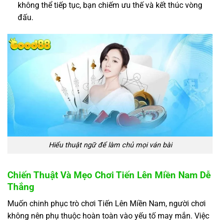
không thể tiếp tục, bạn chiếm ưu thế và kết thúc vòng
đấu.
Hiểu thuật ngữ để làm chủ mọi ván bài
Chiến Thuật Và Mẹo Chơi Tiến Lên Miền Nam Dễ
Thắng
Muốn chinh phục trò chơi Tiến Lên Miền Nam, người chơi
không nên phụ thuộc hoàn toàn vào yếu tố may mắn. Việc