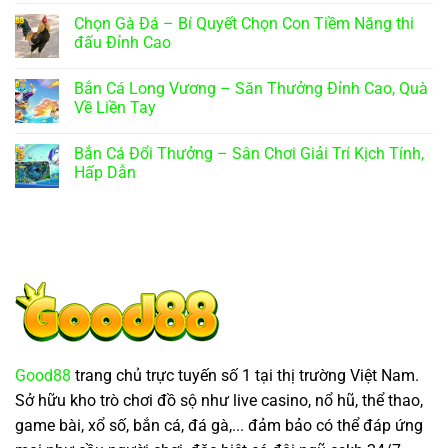
Chọn Gà Đá – Bí Quyết Chọn Con Tiềm Năng thi
đấu Đỉnh Cao
Bắn Cá Long Vương – Săn Thưởng Đỉnh Cao, Quà
Về Liền Tay
Bắn Cá Đổi Thưởng – Sân Chơi Giải Trí Kịch Tính,
Hấp Dẫn
Good88
trang chủ trực tuyến số 1 tại thị trường Việt Nam.
Sở hữu kho trò chơi đồ sộ như live casino, nổ hũ, thể thao,
game bài, xổ số, bắn cá, đá gà,... đảm bảo có thể đáp ứng