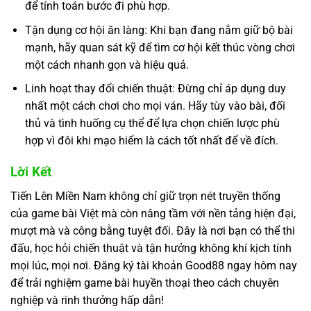
để tính toán bước đi phù hợp.
Tận dụng cơ hội ăn làng: Khi bạn đang nắm giữ bộ bài
mạnh, hãy quan sát kỹ để tìm cơ hội kết thúc vòng chơi
một cách nhanh gọn và hiệu quả.
Linh hoạt thay đổi chiến thuật: Đừng chỉ áp dụng duy
nhất một cách chơi cho mọi ván. Hãy tùy vào bài, đối
thủ và tình huống cụ thể để lựa chọn chiến lược phù
hợp vì đôi khi mạo hiểm là cách tốt nhất để về đích.
Lời Kết
Tiến Lên Miền Nam không chỉ giữ trọn nét truyền thống
của game bài Việt mà còn nâng tầm với nền tảng hiện đại,
mượt mà và công bằng tuyệt đối. Đây là nơi bạn có thể thi
đấu, học hỏi chiến thuật và tận hưởng không khí kịch tính
mọi lúc, mọi nơi. Đăng ký tài khoản Good88 ngay hôm nay
để trải nghiệm game bài huyền thoại theo cách chuyên
nghiệp và rinh thưởng hấp dẫn!