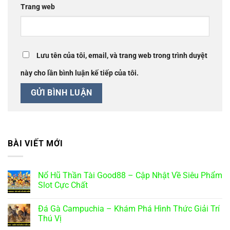
Trang web
Lưu tên của tôi, email, và trang web trong trình duyệt
này cho lần bình luận kế tiếp của tôi.
BÀI VIẾT MỚI
Nổ Hũ Thần Tài Good88 – Cập Nhật Về Siêu Phẩm
Slot Cực Chất
Đá Gà Campuchia – Khám Phá Hình Thức Giải Trí
Thú Vị