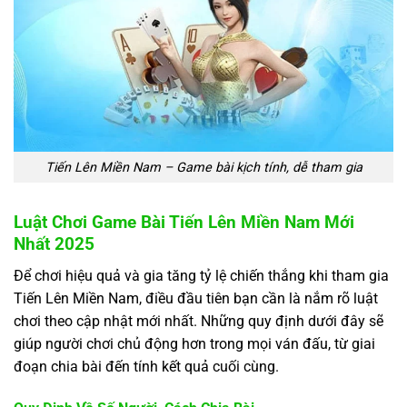
Tiến Lên Miền Nam – Game bài kịch tính, dễ tham gia
Luật Chơi Game Bài Tiến Lên Miền Nam Mới
Nhất 2025
Để chơi hiệu quả và gia tăng tỷ lệ chiến thắng khi tham gia
Tiến Lên Miền Nam, điều đầu tiên bạn cần là nắm rõ luật
chơi theo cập nhật mới nhất. Những quy định dưới đây sẽ
giúp người chơi chủ động hơn trong mọi ván đấu, từ giai
đoạn chia bài đến tính kết quả cuối cùng.