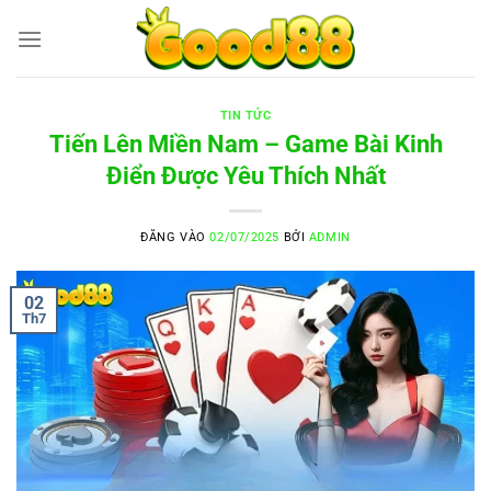
Bỏ
qua
nội
dung
TIN TỨC
Tiến Lên Miền Nam – Game Bài Kinh
Điển Được Yêu Thích Nhất
ĐĂNG VÀO
02/07/2025
BỞI
ADMIN
02
Th7